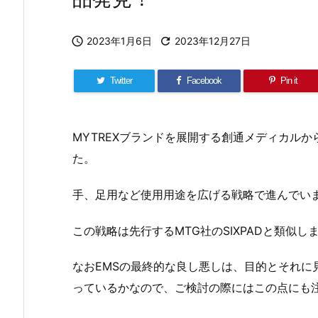

2023年1月6日

2023年12月27日
Twitter
Facebook
Pin it
MYTREXブランドを展開する創通メディカル
た。
手、足用など使用用途を広げる戦略で進んでい
この戦略は先行するMTG社のSIXPADと類似
なおEMSの最終的な良し悪しは、目的とそれに
っているかなので、ご検討の際にはこの点にも