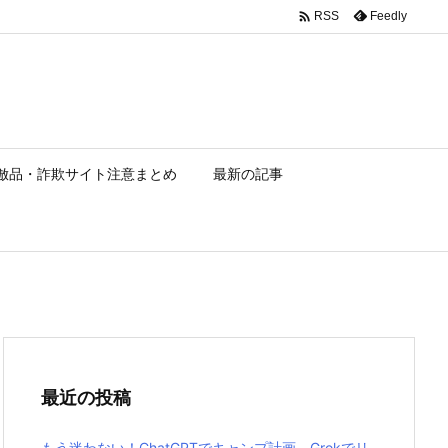

Feedly
RSS
倣品・詐欺サイト注意まとめ
最新の記事
最近の投稿
もう迷わない！ChatGPTでキャンプ計画、Grokでリ