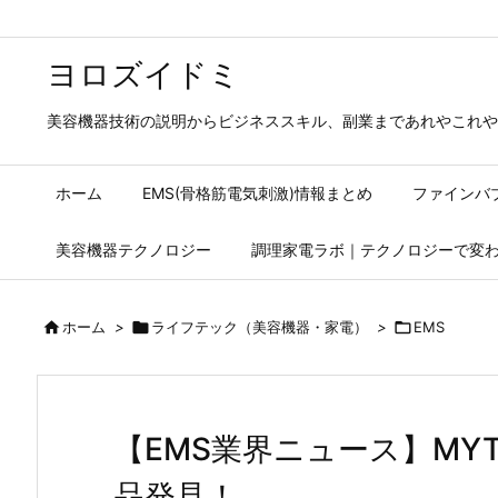
ヨロズイドミ
美容機器技術の説明からビジネススキル、副業まであれやこれや
ホーム
EMS(骨格筋電気刺激)情報まとめ
ファインバ
美容機器テクノロジー
調理家電ラボ｜テクノロジーで変

ホーム
>

ライフテック（美容機器・家電）
>

EMS
【EMS業界ニュース】MYT
品発見！