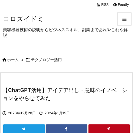

Feedly
RSS
ヨロズイドミ

美容機器技術の説明からビジネススキル、副業まであれやこれや解

説
メニュ

サイド

ホーム
>

テクノロジー活用

前へ

次へ
【ChatGPT活用】アイデア出し・意味のイノベーシ

ョンをやらせてみた
検索

2023年12月28日

2024年1月19日