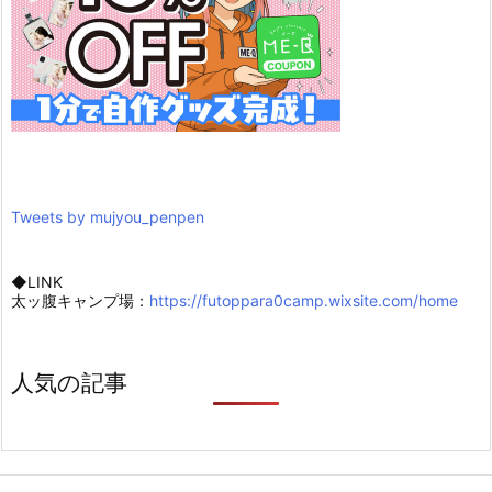
Tweets by mujyou_penpen
◆LINK
太ッ腹キャンプ場：
https://futoppara0camp.wixsite.com/home
人気の記事