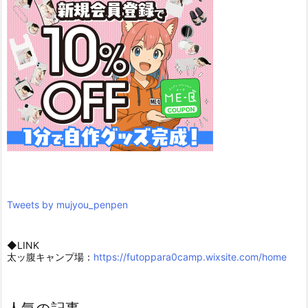
Tweets by mujyou_penpen
◆LINK
太ッ腹キャンプ場：
https://futoppara0camp.wixsite.com/home