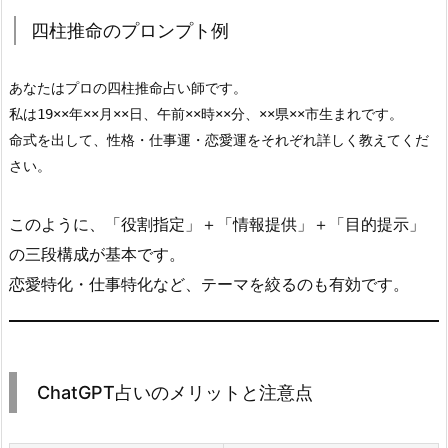
四柱推命のプロンプト例
あなたはプロの四柱推命占い師です。  
私は19××年
××
月
××
日、午前
××
時
××
分、
××
県
××
市生まれです。  
命式を出して、性格・仕事運・恋愛運をそれぞれ詳しく教えてくだ
さい。
このように、「役割指定」＋「情報提供」＋「目的提示」
の三段構成が基本です。
恋愛特化・仕事特化など、テーマを絞るのも有効です。
ChatGPT占いのメリットと注意点