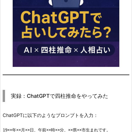
実録：ChatGPTで四柱推命をやってみた
ChatGPTに以下のようなプロンプトを入力：
19××年××月××日、午前××時××分、××県××市生まれです。  