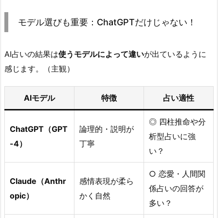
モデル選びも重要：ChatGPTだけじゃない！
AI占いの結果は
使うモデルによって違い
が出ているように
感じます。（主観）
AIモデル
特徴
占い適性
◎ 四柱推命や分
ChatGPT（GPT
論理的・説明が
析型占いに強
-4）
丁寧
い？
○ 恋愛・人間関
Claude（Anthr
感情表現が柔ら
係占いの回答が
opic）
かく自然
多い？