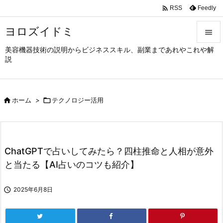

Feedly
RSS
ヨロズイドミ

美容機器技術の説明からビジネススキル、副業まであれやこれや解

説
メニュ

サイド

ホーム
>

テクノロジー活用

前へ

次へ
ChatGPTで占いしてみたら？四柱推命と人相が意外

と当たる【AI占いのコツも紹介】
検索

2025年6月8日