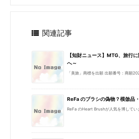

関連記事
【知財ニュース】MTG、旅行
へ～
「美旅」商標を出願 出願番号：商願2025-1
ReFa のブラシの偽物？模倣
ReFa のHeart Brushが人気を博し