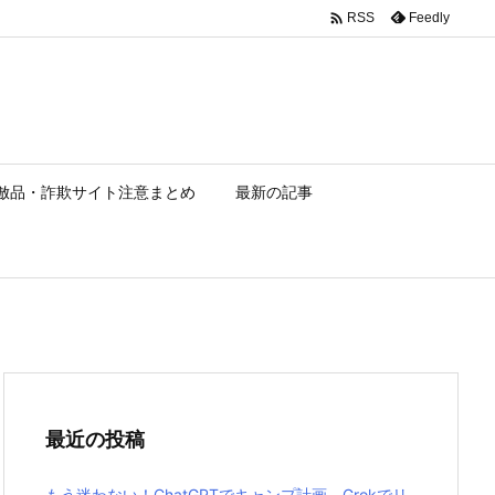

Feedly
RSS
倣品・詐欺サイト注意まとめ
最新の記事
最近の投稿
もう迷わない！ChatGPTでキャンプ計画、Grokでリ