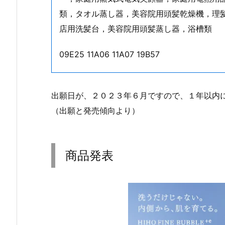
類，タオル蒸し器，美容院用頭髪乾燥機，理
店用洗髪台，美容院用頭髪蒸し器，浴槽類
09E25 11A06 11A07 19B57
出願日が、２０２３年６月ですので、１年以内
（出願と発売傾向より）
商品発表