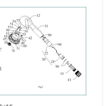
で
流
思います。