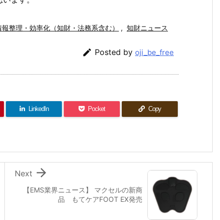
情報整理・効率化（知財・法務系含む）
,
知財ニュース

Posted by
oji_be_free
LinkedIn
Pocket
Copy

Next
【EMS業界ニュース】 マクセルの新商
品 もてケアFOOT EX発売