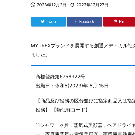

2023年12月2日

2023年12月27日
Twitter
Facebook
Pin it
MYTREXブランドを展開する創通メディカル
ました。
商標登録第6756922号
出願日：令和5(2023)年 6月 15日
【商品及び役務の区分並びに指定商品又は指
役務】 【類似群コード】
11シャワー器具，蒸気式美顔器，ヘアドライ
ー，家庭用蒸気式電気美顔器，家庭用電熱用