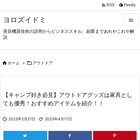

Feedly
RSS
ヨロズイドミ

美容機器技術の説明からビジネススキル、副業まであれやこれや解

説
メニュ

サイド

ホーム
>

アウトドア

前へ

次へ
【キャンプ好き必見】アウトドアグッズは家具とし

ても優秀！おすすめアイテムを紹介！！
検索

2023年2月21日

2023年4月17日