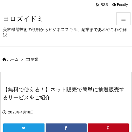

Feedly
RSS
ヨロズイドミ

美容機器技術の説明からビジネススキル、副業まであれやこれや解

説
メニュ

サイド

ホーム
>

副業

前へ

次へ
【無料で使える！】ネット販売で簡単に抽選販売す

るサービスをご紹介
検索

2023年4月18日