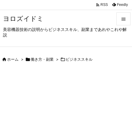

Feedly
RSS
ヨロズイドミ

美容機器技術の説明からビジネススキル、副業まであれやこれや解

説
メニュ

サイド

ホーム
>

働き方・副業
>

ビジネススキル

前へ

次へ

検索