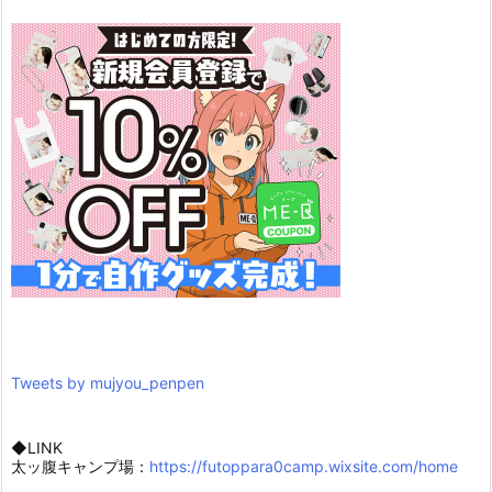
Tweets by mujyou_penpen
◆LINK
太ッ腹キャンプ場：
https://futoppara0camp.wixsite.com/home